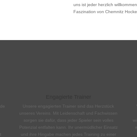
uns ist jeder herzlich willkomme
Faszination von Chemnitz Hocke
Engagierte Trainer
nde
Unsere engagierten Trainer sind das Herzstück
unseres Vereins. Mit Leidenschaft und Fachwissen
sorgen sie dafür, dass jeder Spieler sein volles
wi
Potenzial entfalten kann. Ihr unermüdlicher Einsatz
t
und ihre Hingabe machen jedes Training zu einer