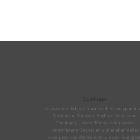
Spieltage
Es
erwarten dich pro Saison zahlreiche spanne
Spieltage in Sachsen, Sachsen-Anhalt und
Thüringen. Unsere Teams treten gegen
verschiedene Gegner an und erleben dabei
unvergessliche Wettkämpfe, die den Teamgeis