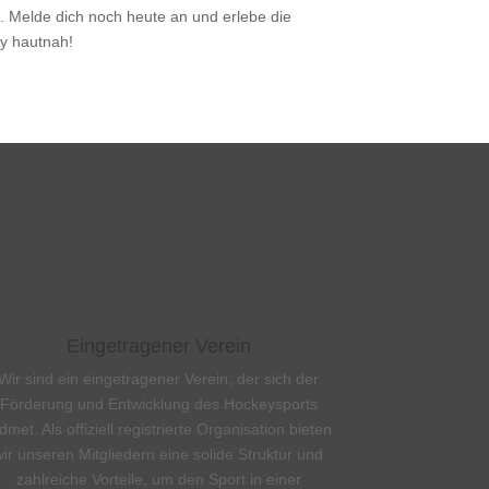
n. Melde dich noch heute an und erlebe die
y hautnah!
Eingetragener Verein
Wir sind ein eingetragener Verein, der sich der
Förderung und Entwicklung des Hockeysports
dmet. Als offiziell registrierte Organisation bieten
wir unseren Mitgliedern eine solide Struktur und
zahlreiche Vorteile, um den Sport in einer