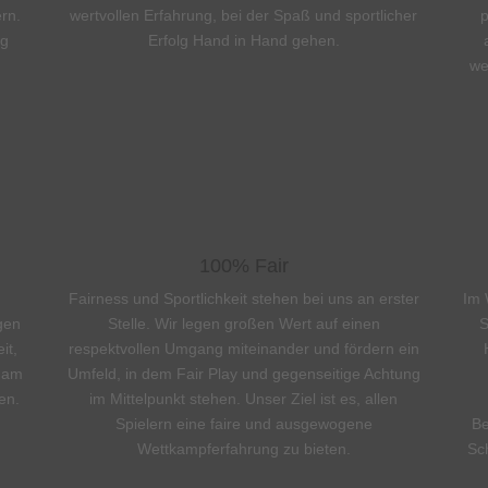
rn.
wertvollen Erfahrung, bei der Spaß und sportlicher
p
eg
Erfolg Hand in Hand gehen.
we
100% Fair
Fairness und Sportlichkeit stehen bei uns an erster
Im 
gen
Stelle. Wir legen großen Wert auf einen
S
it,
respektvollen Umgang miteinander und fördern ein
e am
Umfeld, in dem Fair Play und gegenseitige Achtung
en.
im Mittelpunkt stehen. Unser Ziel ist es, allen
Spielern eine faire und ausgewogene
Be
Wettkampferfahrung zu bieten.
Sch